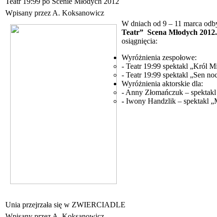
Teatr 19:99 po Scenie Młodych 2012
Wpisany przez A. Koksanowicz
W dniach od 9 – 11 marca odb
Teatr” Scena Młodych 2012
osiągnięcia:
Wyróżnienia zespołowe:
- Teatr 19:99 spektakl „Król M
- Teatr 19:99 spektakl „Sen no
Wyróżnienia aktorskie dla:
- Anny Złomańczuk – spektakl 
-
Iwony Handzlik – spektakl „M
Unia przejrzała się w ZWIERCIADLE
Wpisany przez A. Koksanowicz