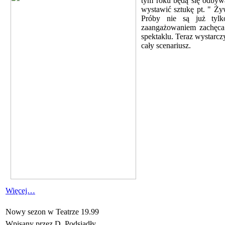
tym roku będą się odbywa
wystawić sztukę pt. " Ży
Próby nie są już tyl
zaangażowaniem zachęca 
spektaklu. Teraz wystarcz
cały scenariusz.
Więcej…
Nowy sezon w Teatrze 19.99
Wpisany przez D. Podsiadły