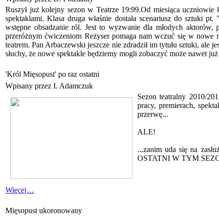
Ruszył już kolejny sezon w Teatrze 19:99.Od miesiąca uczniowie
spektaklami. Klasa druga właśnie dostała scenariusz do sztuki p
wstępne obsadzanie ról. Jest to wyzwanie dla młodych aktorów, 
przeróżnym ćwiczeniom Reżyser pomaga nam wczuć się w nowe role
teatrem. Pan Arbaczewski jeszcze nie zdradził im tytułu sztuki, ale
słuchy, że nowe spektakle będziemy mogli zobaczyć może nawet już
'Król Mięsopust' po raz ostatni
Wpisany przez I. Adamczuk
Sezon teatralny 2010/20
pracy, premierach, spekta
przerwę...
ALE!
...zanim uda się na zas
OSTATNI W TYM SEZONIE
Więcej…
Mięsopust ukoronowany