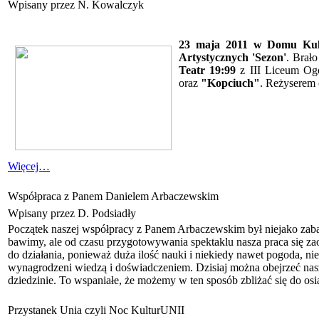
Wpisany przez N. Kowalczyk
23 maja 2011 w Domu Ku
Artystycznych 'Sezon'
. Brał
Teatr 19:99
z III Liceum Ogó
oraz
"Kopciuch"
. Reżyserem
Więcej…
Współpraca z Panem Danielem Arbaczewskim
Wpisany przez D. Podsiadły
Początek naszej współpracy z Panem Arbaczewskim był niejako zabaw
bawimy, ale od czasu przygotowywania spektaklu nasza praca się zaos
do działania, ponieważ duża ilość nauki i niekiedy nawet pogoda, ni
wynagrodzeni wiedzą i doświadczeniem. Dzisiaj można obejrzeć nasze
dziedzinie. To wspaniałe, że możemy w ten sposób zbliżać się do os
Przystanek Unia czyli Noc KulturUNII