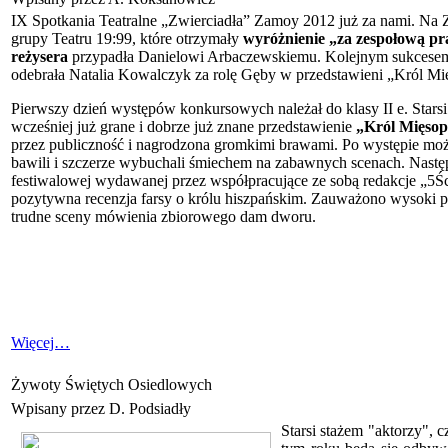
IX Spotkania Teatralne „Zwierciadła” Zamoy
2012 już za nami. Na 
grupy Teatru 19:99, które otrzymały
wyróżnienie „za zespołową pr
reżysera
przypadła Danielowi Arbaczewskiemu. Kolejnym sukcesem
odebrała Natalia Kowalczyk za rolę Gęby w przedstawieni „Król Mi
Pierwszy dzień występów konkursowych należał do klasy II e. Starsi
wcześniej już grane i dobrze już znane przedstawienie
„Król Mięsop
przez publiczność i nagrodzona gromkimi brawami. Po występie moż
bawili i szczerze wybuchali śmiechem na zabawnych scenach. Następ
festiwalowej wydawanej przez współpracujące ze sobą redakcje „5Ś
pozytywna recenzja farsy o królu hiszpańskim. Zauważono wysoki 
trudne sceny mówienia zbiorowego dam dworu.
Więcej…
Żywoty Świętych Osiedlowych
Wpisany przez D. Podsiadły
Starsi stażem "aktorzy", 