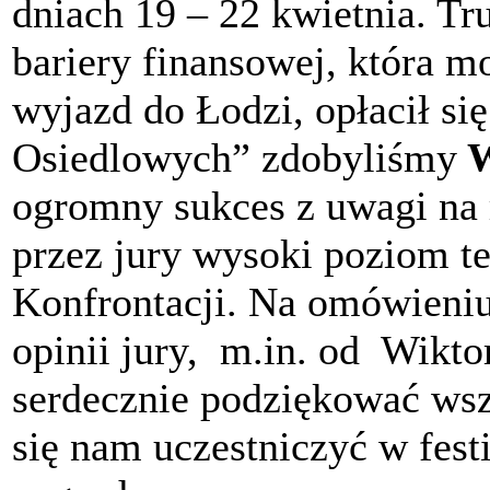
dniach 19 – 22 kwietnia. T
bariery finansowej, która m
wyjazd do Łodzi, opłacił si
Osiedlowych” zdobyliśmy
W
ogromny sukces z uwagi na 
przez jury wysoki poziom t
Konfrontacji. Na omówieniu
opinii jury, m.in. od Wikt
serdecznie podziękować wsz
się nam uczestniczyć w fest