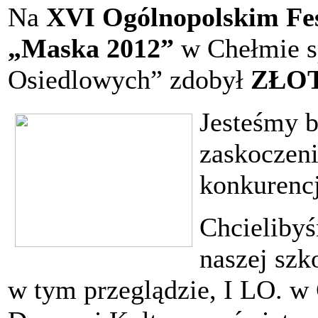
Na
XVI Ogólnopolskim Fes
„Maska 2012”
w Chełmie s
Osiedlowych” zdobył
ZŁO
Jesteśmy b
zaskoczen
konkurencj
Chcieliby
naszej szk
w tym przeglądzie, I LO. 