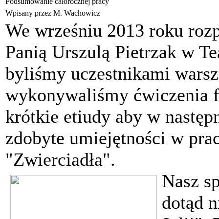
Podsumowanie całorocznej pracy
Wpisany przez M. Wachowicz
We wrześniu 2013 roku rozpo
Panią Urszulą Pietrzak w Te
byliśmy uczestnikami warsz
wykonywaliśmy ćwiczenia fi
krótkie etiudy aby w nastę
zdobyte umiejętności w pra
"Zwierciadła".
Nasz s
dotąd 