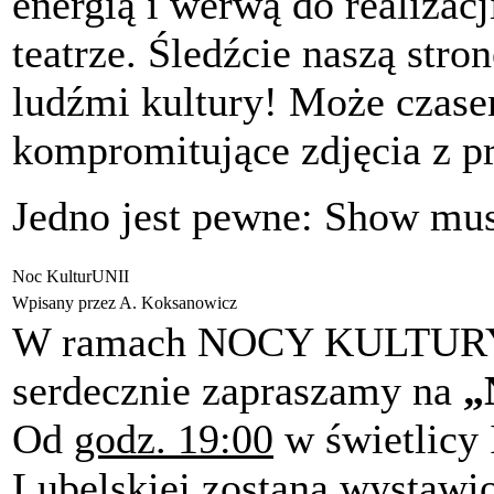
energią i werwą do realizacji
teatrze. Śledźcie naszą str
ludźmi kultury! Może czase
kompromitujące zdjęcia z p
Jedno jest pewne: Show mus
Noc KulturUNII
Wpisany przez A. Koksanowicz
W ramach NOCY KULTURY 
serdecznie zapraszamy na
„
Od
godz. 19:00
w świetlicy 
Lubelskiej zostaną wystaw