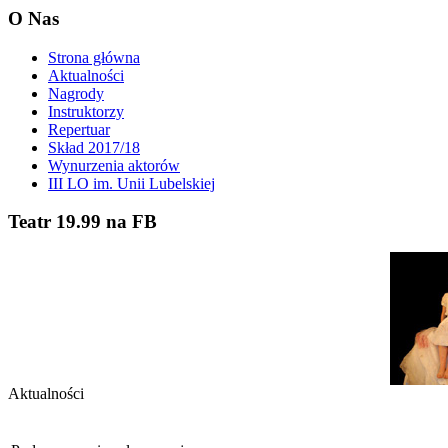
O Nas
Strona główna
Aktualności
Nagrody
Instruktorzy
Repertuar
Skład 2017/18
Wynurzenia aktorów
III LO im. Unii Lubelskiej
Teatr 19.99 na FB
Aktualności