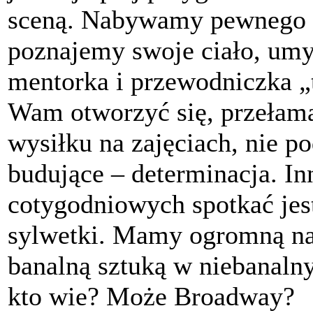
sceną. Nabywamy pewnego dy
poznajemy swoje ciało, umy
mentorka i przewodniczka „
Wam otworzyć się, przełama
wysiłku na zajęciach, nie po
budujące – determinacja. I
cotygodniowych spotkać jest
sylwetki. Mamy ogromną na
banalną sztuką w niebanaln
kto wie? Może Broadway?