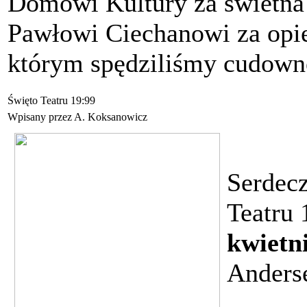
Domowi Kultury za świetna 
Pawłowi Ciechanowi za opie
którym spędziliśmy cudowne
Święto Teatru 19:99
Wpisany przez A. Koksanowicz
Serdec
Teatru 
kwietn
Anders